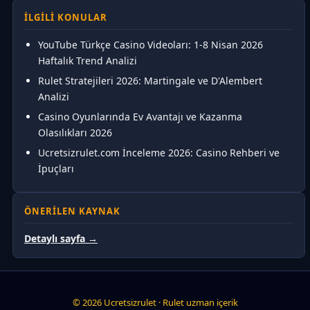
İLGILI KONULAR
YouTube Türkçe Casino Videoları: 1-8 Nisan 2026
Haftalık Trend Analizi
Rulet Stratejileri 2026: Martingale ve D'Alembert
Analizi
Casino Oyunlarında Ev Avantajı ve Kazanma
Olasılıkları 2026
Ucretsizrulet.com İnceleme 2026: Casino Rehberi ve
İpuçları
ÖNERILEN KAYNAK
Detaylı sayfa →
© 2026 Ucretsizrulet · Rulet uzman içerik