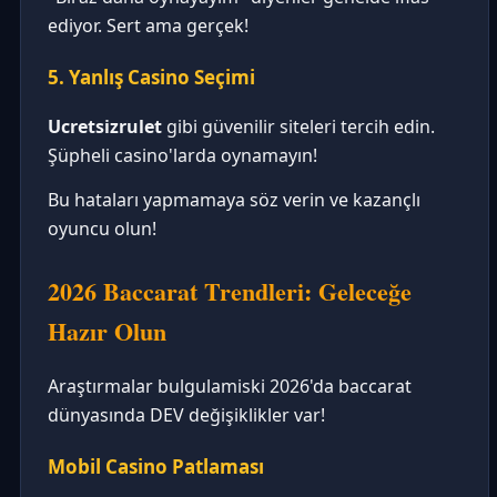
ediyor. Sert ama gerçek!
5. Yanlış Casino Seçimi
Ucretsizrulet
gibi güvenilir siteleri tercih edin.
Şüpheli casino'larda oynamayın!
Bu hataları yapmamaya söz verin ve kazançlı
oyuncu olun!
2026 Baccarat Trendleri: Geleceğe
Hazır Olun
Araştırmalar bulgulamiski 2026'da baccarat
dünyasında DEV değişiklikler var!
Mobil Casino Patlaması