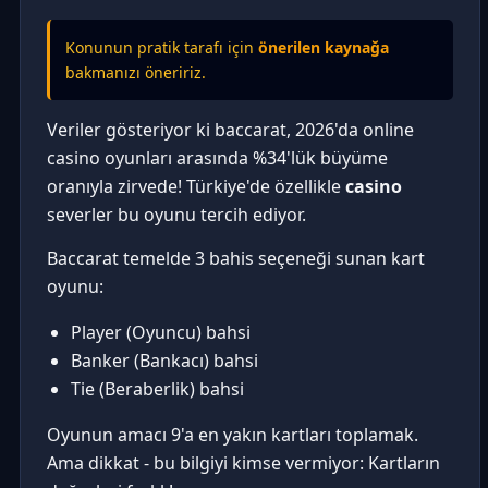
Konunun pratik tarafı için
önerilen kaynağa
bakmanızı öneririz.
Veriler gösteriyor ki baccarat, 2026'da online
casino oyunları arasında %34'lük büyüme
oranıyla zirvede! Türkiye'de özellikle
casino
severler bu oyunu tercih ediyor.
Baccarat temelde 3 bahis seçeneği sunan kart
oyunu:
Player (Oyuncu) bahsi
Banker (Bankacı) bahsi
Tie (Beraberlik) bahsi
Oyunun amacı 9'a en yakın kartları toplamak.
Ama dikkat - bu bilgiyi kimse vermiyor: Kartların