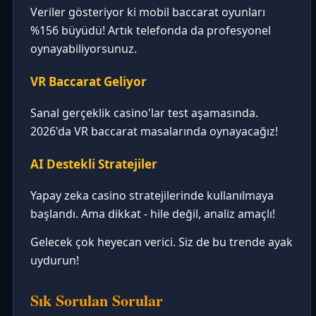
Veriler gösteriyor ki mobil baccarat oyunları
%156 büyüdü! Artık telefonda da profesyonel
oynayabiliyorsunuz.
VR Baccarat Geliyor
Sanal gerçeklik casino'lar test aşamasında.
2026'da VR baccarat masalarında oynayacağız!
AI Destekli Stratejiler
Yapay zeka casino stratejilerinde kullanılmaya
başlandı. Ama dikkat - hile değil, analiz amaçlı!
Gelecek çok heyecan verici. Siz de bu trende ayak
uydurun!
Sık Sorulan Sorular