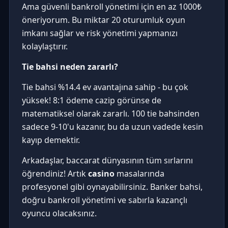
Ama güvenli bankroll yönetimi için en az 1000₺
öneriyorum. Bu miktar 20 oturumluk oyun
imkanı sağlar ve risk yönetimi yapmanızı
kolaylaştırır.
Tie bahsi neden zararlı?
Tie bahsi %14.4 ev avantajına sahip - bu çok
yüksek! 8:1 ödeme cazip görünse de
matematiksel olarak zararlı. 100 tie bahsinden
sadece 9-10'u kazanır, bu da uzun vadede kesin
kayıp demektir.
Arkadaşlar, baccarat dünyasının tüm sırlarını
öğrendiniz! Artık
casino
masalarında
profesyonel gibi oynayabilirsiniz. Banker bahsi,
doğru bankroll yönetimi ve sabırla kazançlı
oyuncu olacaksınız.