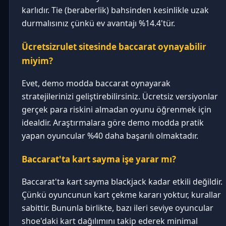
karlıdır. Tie (beraberlik) bahsinden kesinlikle uzak
durmalısınız çünkü ev avantajı %14.4'tür.
Ücretsizrulet sitesinde baccarat oynayabilir
miyim?
Evet, demo modda baccarat oynayarak
stratejilerinizi geliştirebilirsiniz. Ücretsiz versiyonlar
gerçek para riskini almadan oyunu öğrenmek için
idealdir. Araştırmalara göre demo modda pratik
yapan oyuncular %40 daha başarılı olmaktadır.
Baccarat'ta kart sayma işe yarar mı?
Baccarat'ta kart sayma blackjack kadar etkili değildir.
Çünkü oyuncunun kart çekme kararı yoktur, kurallar
sabittir. Bununla birlikte, bazı ileri seviye oyuncular
shoe'daki kart dağılımını takip ederek minimal