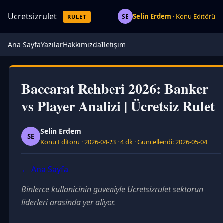
Ucretsizrulet
Selin Erdem
· Konu Editörü
SE
RULET
Ana Sayfa
Yazılar
Hakkımızda
İletişim
Baccarat Rehberi 2026: Banker
vs Player Analizi | Ücretsiz Rulet
Selin Erdem
SE
Konu Editörü · 2026-04-23 · 4 dk · Güncellendi: 2026-05-04
← Ana Sayfa
Binlerce kullanicinin guveniyle Ucretsizrulet sektorun
liderleri arasinda yer aliyor.