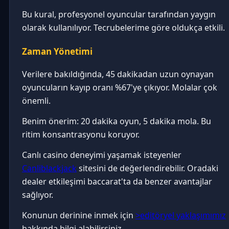
Bu kural, profesyonel oyuncular tarafından yaygın
olarak kullanılıyor. Tecrubelerime göre oldukça etkili.
Zaman Yönetimi
Verilere bakıldığında, 45 dakikadan uzun oynayan
oyuncuların kayıp oranı %67'ye çıkıyor. Molalar çok
önemli.
Benim önerim: 20 dakika oyun, 5 dakika mola. Bu
ritim konsantrasyonu koruyor.
Canlı casino deneyimi yaşamak isteyenler
Canliblackjack
sitesini de değerlendirebilir. Oradaki
dealer etkileşimi baccarat'ta da benzer avantajlar
sağlıyor.
Konunun derinine inmek için
>editöryel yaklaşımımız
hakkında bilgi alabilirsiniz.