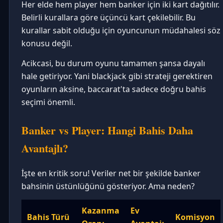
Her elde hem player hem banker için iki kart dağıtılır.
Belirli kurallara göre üçüncü kart çekilebilir. Bu
kurallar sabit olduğu için oyuncunun müdahalesi söz
konusu değil.
Acikcasi, bu durum oyunu tamamen şansa dayalı
hale getiriyor. Yani blackjack gibi strateji gerektiren
oyunların aksine, baccarat'ta sadece doğru bahis
seçimi önemli.
Banker vs Player: Hangi Bahis Daha
Avantajlı?
İşte en kritik soru! Veriler net bir şekilde banker
bahsinin üstünlüğünü gösteriyor. Ama neden?
Kazanma
Ev
Bahis Türü
Komisyon