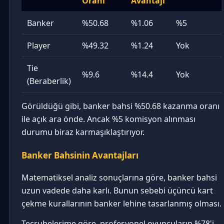
Oranı
Avantajı
Banker
%50.68
%1.06
%5
Player
%49.32
%1.24
Yok
Tie
%9.6
%14.4
Yok
(Beraberlik)
Görüldüğü gibi, banker bahsi %50.68 kazanma oranı
ile açık ara önde. Ancak %5 komisyon alınması
durumu biraz karmaşıklaştırıyor.
Banker Bahsinin Avantajları
Matematiksel analiz sonuçlarına göre, banker bahsi
uzun vadede daha karlı. Bunun sebebi üçüncü kart
çekme kurallarının banker lehine tasarlanmış olması.
Tecrubelerime göre, profesyonel oyuncuların %78'i