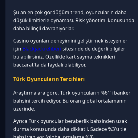
Şu an en çok gördüğüm trend, oyuncuların daha
düşük limitlerle oynaması. Risk yönetimi konusunda
daha bilinçli davranıyorlar.
Casino oyunları deneyimini geliştirmek isteyenler
için
Blackjackrehberi
sitesinde de değerli bilgiler
bulabilirsiniz. Özellikle kart sayma teknikleri
baccarat'ta da faydalı olabiliyor.
Türk Oyuncuların Tercihleri
Araştırmalara göre, Türk oyuncuların %61'i banker
bahsini tercih ediyor. Bu oran global ortalamanın
üzerinde.
Ayrıca Türk oyuncular beraberlik bahsinden uzak
durma konusunda daha dikkatli. Sadece %3'ü tie
bahsi yapıyor (global ortalama %8).