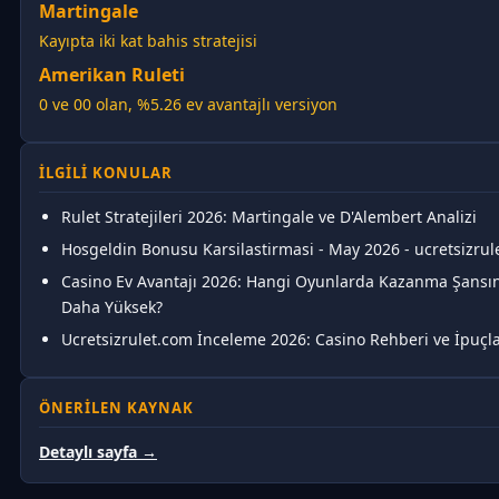
Martingale
Kayıpta iki kat bahis stratejisi
Amerikan Ruleti
0 ve 00 olan, %5.26 ev avantajlı versiyon
İLGILI KONULAR
Rulet Stratejileri 2026: Martingale ve D'Alembert Analizi
Hosgeldin Bonusu Karsilastirmasi - May 2026 - ucretsizrul
Casino Ev Avantajı 2026: Hangi Oyunlarda Kazanma Şansın
Daha Yüksek?
Ucretsizrulet.com İnceleme 2026: Casino Rehberi ve İpuçla
ÖNERILEN KAYNAK
Detaylı sayfa →