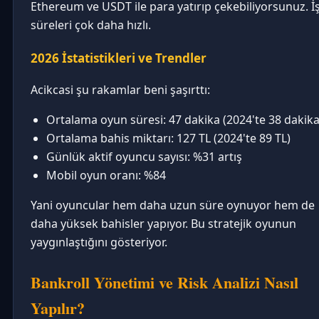
Ethereum ve USDT ile para yatırıp çekebiliyorsunuz. İ
süreleri çok daha hızlı.
2026 İstatistikleri ve Trendler
Acikcasi şu rakamlar beni şaşırttı:
Ortalama oyun süresi: 47 dakika (2024'te 38 dakika
Ortalama bahis miktarı: 127 TL (2024'te 89 TL)
Günlük aktif oyuncu sayısı: %31 artış
Mobil oyun oranı: %84
Yani oyuncular hem daha uzun süre oynuyor hem de
daha yüksek bahisler yapıyor. Bu stratejik oyunun
yaygınlaştığını gösteriyor.
Bankroll Yönetimi ve Risk Analizi Nasıl
Yapılır?