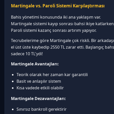
Martingale vs. Paroli Sistemi Karşılaştırması
Bahis yönetimi konusunda iki ana yaklaşım var.
Martingale sistemi kayıp sonrası bahsi ikiye katlarken
Paroli sistemi kazanç sonrası artırım yapıyor.
Tecrubelerime göre Martingale çok riskli. Bir arkadaş
el üst üste kaybedip 2550 TL zarar etti. Başlangıç bahs
sadece 10 TL'ydi!
Martingale Avantajları:
Teorik olarak her zaman kar garantili
Basit ve anlaşılır sistem
Kısa vadede etkili olabilir
Martingale Dezavantajları:
Sınırsız bankroll gerektirir