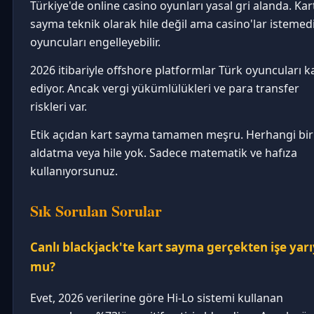
Türkiye'de online casino oyunları yasal gri alanda. Kar
sayma teknik olarak hile değil ama casino'lar istemed
oyuncuları engelleyebilir.
2026 itibariyle offshore platformlar Türk oyuncuları k
ediyor. Ancak vergi yükümlülükleri ve para transfer
riskleri var.
Etik açıdan kart sayma tamamen meşru. Herhangi bir
aldatma veya hile yok. Sadece matematik ve hafıza
kullanıyorsunuz.
Sık Sorulan Sorular
Canlı blackjack'te kart sayma gerçekten işe yar
mu?
Evet, 2026 verilerine göre Hi-Lo sistemi kullanan