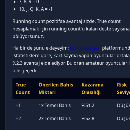
7, 8, 9 = 0
10, J, Q, K, A = -1
Running count pozitifse avantaj sizde. True count
hesaplamak için running count'u kalan deste sayısına
bölüyorsunuz.
Ha bir de şunu ekleyeyim:
Canliblackjack
platformund
istatistiklere göre, kart sayma yapan oyuncular orta
%2.3 avantaj elde ediyor. Bu oran amateur oyuncular i
bile geçerli.
True
Önerilen Bahis
Kazanma
Risk
Count
Miktarı
Olasılığı
Seviy
+1
1x Temel Bahis
%51.2
Düşü
+2
2x Temel Bahis
%52.8
Düşü