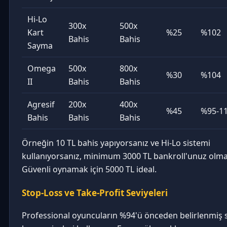
Hi-Lo
300x
500x
Kart
%25
%102
Bahis
Bahis
Sayma
Omega
500x
800x
%30
%104
II
Bahis
Bahis
Agresif
200x
400x
%45
%95-1
Bahis
Bahis
Bahis
Örneğin 10 TL bahis yapıyorsanız ve Hi-Lo sistemi
kullanıyorsanız, minimum 3000 TL bankroll'unuz olmal
Güvenli oynamak için 5000 TL ideal.
Stop-Loss ve Take-Profit Seviyeleri
Professional oyuncuların %94'ü önceden belirlenmiş 