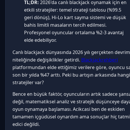
TL;DR:
2026'da canlı blackjack oynamak için en
etkili stratejiler: temel strateji tablosu (%99.5
geri dönüş), Hi-Lo kart sayma sistemi ve düşük
bahis limitli masaların tercih edilmesi.
Profesyonel oyuncular ortalama %2-3 avantaj
elde edebiliyor.
Canlı blackjack dünyasında 2026 yılı gerçekten devrim
niteliğinde değişiklikler getirdi.
Blackjackrehberi
platformundan elde ettiğimiz verilere göre, oyuncu sa
son bir yılda %47 arttı. Peki bu artışın arkasında hangi
stratejiler var?
Bence en büyük faktör, oyuncuların artık sadece şans
değil, matematiksel analiz ve stratejik düşünceye daya
oyun oynamaya başlaması. Acikcasi ben de eskiden
tamamen içgüdüsel oynardım ama sonuçlar hiç tatm
edici değildi.