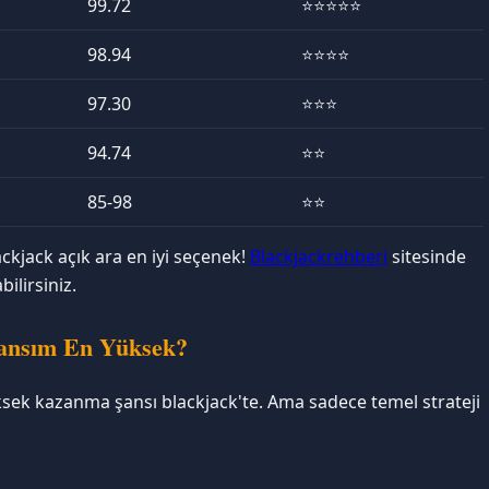
99.72
⭐⭐⭐⭐⭐
98.94
⭐⭐⭐⭐
97.30
⭐⭐⭐
94.74
⭐⭐
85-98
⭐⭐
ckjack açık ara en iyi seçenek!
Blackjackrehberi
sitesinde
ilirsiniz.
ansım En Yüksek?
ksek kazanma şansı blackjack'te. Ama sadece temel strateji