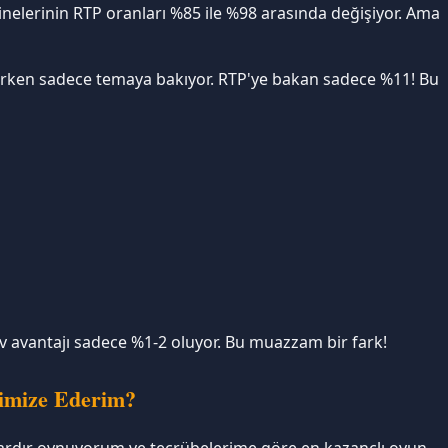
nelerinin RTP oranları %85 ile %98 arasında değişiyor. Ama
çerken sadece temaya bakıyor. RTP'ye bakan sadece %11! Bu
ev avantajı sadece %1-2 oluyor. Bu muazzam bir fark!
nimize Ederim?