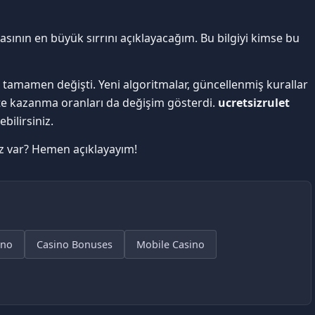
sının en büyük sırrını açıklayacağım. Bu bilgiyi kimse bu
 tamamen değişti. Yeni algoritmalar, güncellenmiş kurallar
kte kazanma oranları da değişim gösterdi.
ucretsizrulet
bilirsiniz.
z var? Hemen açıklayayım!
ino
Casino Bonuses
Mobile Casino