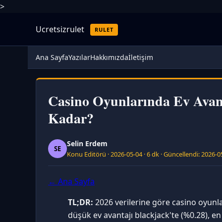
>
Ucretsizrulet
RULET
Ana Sayfa
Yazılar
Hakkımızda
İletişim
Casino Oyunlarında Ev Avan
Kadar?
Selin Erdem
SE
Konu Editörü · 2026-05-04 · 6 dk · Güncellendi: 2026-0
← Ana Sayfa
TL;DR:
2026 verilerine göre casino oyunla
düşük ev avantajı blackjack'te (%0.28), e