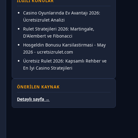
İLGILI KONULAR
Casino Oyunlarında Ev Avantajı 2026:
Ücretsizrulet Analizi
Rulet Stratejileri 2026: Martingale,
D'Alembert ve Fibonacci
Hosgeldin Bonusu Karsilastirmasi - May
2026 - ucretsizrulet.com
Ücretsiz Rulet 2026: Kapsamlı Rehber ve
En İyi Casino Stratejileri
ÖNERILEN KAYNAK
Detaylı sayfa →