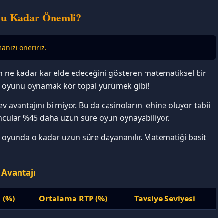
 Bu Kadar Önemli?
nızı öneririz.
 ne kadar kar elde edeceğini gösteren matematiksel bir
o oyunu oynamak kör topal yürümek gibi!
 avantajını bilmiyor. Bu da casinoların lehine oluyor tabii
oyuncular %45 daha uzun süre oyun oynayabiliyor.
o oyunda o kadar uzun süre dayananılır. Matematiği basit
 Avantajı
 (%)
Ortalama RTP (%)
Tavsiye Seviyesi