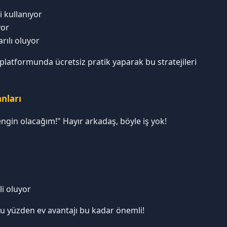
i kullanıyor
yor
rılı oluyor
platformunda ücretsiz pratik yaparak bu stratejileri
nları
engin olacağım!" Hayır arkadaş, böyle iş yok!
i oluyor
 yüzden ev avantajı bu kadar önemli!