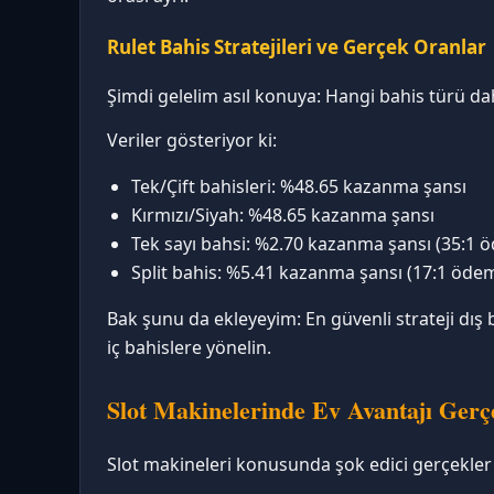
Rulet Bahis Stratejileri ve Gerçek Oranlar
Şimdi gelelim asıl konuya: Hangi bahis türü da
Veriler gösteriyor ki:
Tek/Çift bahisleri: %48.65 kazanma şansı
Kırmızı/Siyah: %48.65 kazanma şansı
Tek sayı bahsi: %2.70 kazanma şansı (35:1 
Split bahis: %5.41 kazanma şansı (17:1 öde
Bak şunu da ekleyeyim: En güvenli strateji dış ba
iç bahislere yönelin.
Slot Makinelerinde Ev Avantajı Gerç
Slot makineleri konusunda şok edici gerçekler 