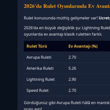
2026'da Rulet Oyunlarında Ev Avantaj
Rulet konusunda müthiş gelişmeler var!
Ucret
2026'da en büyük değişiklik şu: Lightning Rule
oyunlarda ev avantajı klasik ruletten farklı.
Rulet Türü
Ev Avantajı (%)
Avrupa Ruleti
2.70
Amerika Ruleti
5.26
Lightning Rulet
2.90
Speed Rulet
2.70
Gördüğünüz gibi Avrupa Ruleti hâlâ en mantıklı
orası ayrı!