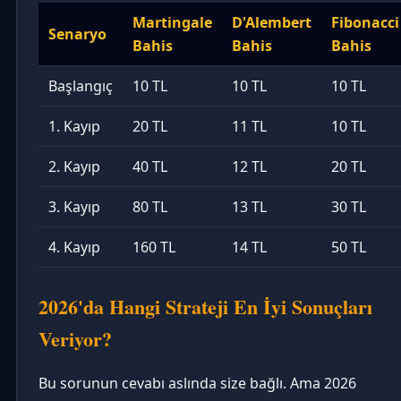
Martingale
D'Alembert
Fibonacci
Senaryo
Bahis
Bahis
Bahis
Başlangıç
10 TL
10 TL
10 TL
1. Kayıp
20 TL
11 TL
10 TL
2. Kayıp
40 TL
12 TL
20 TL
3. Kayıp
80 TL
13 TL
30 TL
4. Kayıp
160 TL
14 TL
50 TL
2026'da Hangi Strateji En İyi Sonuçları
Veriyor?
Bu sorunun cevabı aslında size bağlı. Ama 2026