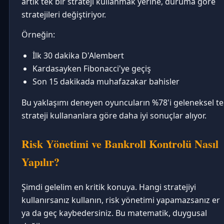
artık tek bir strateji kullanmak yerine, duruma göre
stratejileri değiştiriyor.
Örneğin:
İlk 30 dakika D'Alembert
Kardasayken Fibonacci'ye geçiş
Son 15 dakikada muhafazakar bahisler
Bu yaklaşımı deneyen oyuncuların %78'i geleneksel t
strateji kullananlara göre daha iyi sonuçlar alıyor.
Risk Yönetimi ve Bankroll Kontrolü Nasıl
Yapılır?
Şimdi gelelim en kritik konuya. Hangi stratejiyi
kullanırsanız kullanın, risk yönetimi yapamazsanız er
ya da geç kaybedersiniz. Bu matematik, duygusal