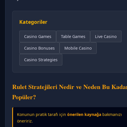
Kategoriler
Casino Games
Table Games
Live Casino
Casino Bonuses
Mobile Casino
Casino Strategies
Rulet Stratejileri Nedir ve Neden Bu Kada
Popüler?
Konunun pratik tarafı için
önerilen kaynağa
bakmanızı
öneririz.