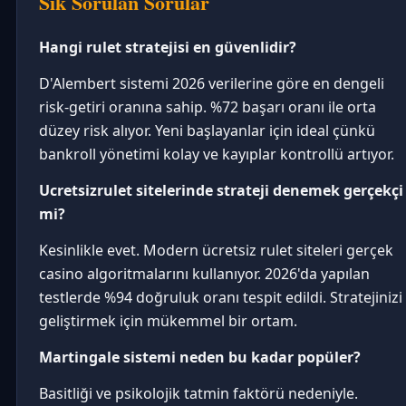
Sık Sorulan Sorular
Hangi rulet stratejisi en güvenlidir?
D'Alembert sistemi 2026 verilerine göre en dengeli
risk-getiri oranına sahip. %72 başarı oranı ile orta
düzey risk alıyor. Yeni başlayanlar için ideal çünkü
bankroll yönetimi kolay ve kayıplar kontrollü artıyor.
Ucretsizrulet sitelerinde strateji denemek gerçekçi
mi?
Kesinlikle evet. Modern ücretsiz rulet siteleri gerçek
casino algoritmalarını kullanıyor. 2026'da yapılan
testlerde %94 doğruluk oranı tespit edildi. Stratejinizi
geliştirmek için mükemmel bir ortam.
Martingale sistemi neden bu kadar popüler?
Basitliği ve psikolojik tatmin faktörü nedeniyle.