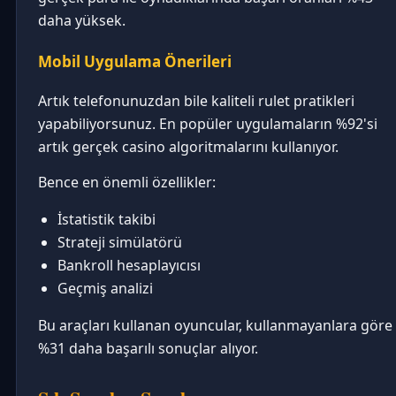
daha yüksek.
Mobil Uygulama Önerileri
Artık telefonunuzdan bile kaliteli rulet pratikleri
yapabiliyorsunuz. En popüler uygulamaların %92'si
artık gerçek casino algoritmalarını kullanıyor.
Bence en önemli özellikler:
İstatistik takibi
Strateji simülatörü
Bankroll hesaplayıcısı
Geçmiş analizi
Bu araçları kullanan oyuncular, kullanmayanlara göre
%31 daha başarılı sonuçlar alıyor.