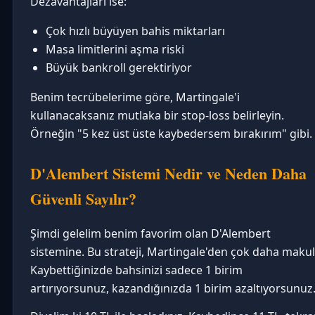
Dezavantajları ise:
Çok hızlı büyüyen bahis miktarları
Masa limitlerini aşma riski
Büyük bankroll gerektiriyor
Benim tecrübelerime göre, Martingale'i
kullanacaksanız mutlaka bir stop-loss belirleyin.
Örneğin "5 kez üst üste kaybedersem bırakırım" gibi.
D'Alembert Sistemi Nedir ve Neden Daha
Güvenli Sayılır?
Şimdi gelelim benim favorim olan D'Alembert
sistemine. Bu strateji, Martingale'den çok daha makul
Kaybettiğinizde bahsinizi sadece 1 birim
artırıyorsunuz, kazandığınızda 1 birim azaltıyorsunuz