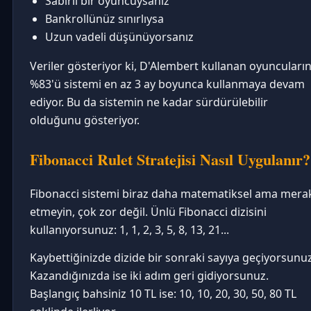
Sabırlı bir oyuncuysanız
Bankrollünüz sınırlıysa
Uzun vadeli düşünüyorsanız
Veriler gösteriyor ki, D'Alembert kullanan oyuncuları
%83'ü sistemi en az 3 ay boyunca kullanmaya devam
ediyor. Bu da sistemin ne kadar sürdürülebilir
olduğunu gösteriyor.
Fibonacci Rulet Stratejisi Nasıl Uygulanır?
Fibonacci sistemi biraz daha matematiksel ama mera
etmeyin, çok zor değil. Ünlü Fibonacci dizisini
kullanıyorsunuz: 1, 1, 2, 3, 5, 8, 13, 21...
Kaybettiğinizde dizide bir sonraki sayıya geçiyorsunuz
Kazandığınızda ise iki adım geri gidiyorsunuz.
Başlangıç bahsiniz 10 TL ise: 10, 10, 20, 30, 50, 80 TL