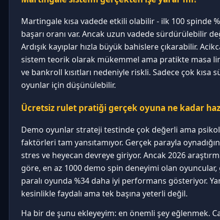
Martingale kısa vadede etkili olabilir - ilk 100 spinde 
başarı oranı var. Ancak uzun vadede sürdürülebilir değ
Ardışık kayıplar hızla büyük bahislere çıkarabilir. Acikc
sistem teorik olarak mükemmel ama pratikte masa lim
ve bankroll kısıtları nedeniyle riskli. Sadece çok kısa s
oyunlar için düşünülebilir.
Ücretsiz rulet pratiği gerçek oyuna ne kadar haz
Demo oyunlar strateji testinde çok değerli ama psikol
faktörleri tam yansıtamıyor. Gerçek parayla oynadığı
stres ve heyecan devreye giriyor. Ancak 2026 araştırm
göre, en az 1000 demo spin deneyimi olan oyuncular,
paralı oyunda %34 daha iyi performans gösteriyor. Ya
kesinlikle faydalı ama tek başına yeterli değil.
Ha bir de şunu ekleyeyim: en önemli şey eğlenmek. C