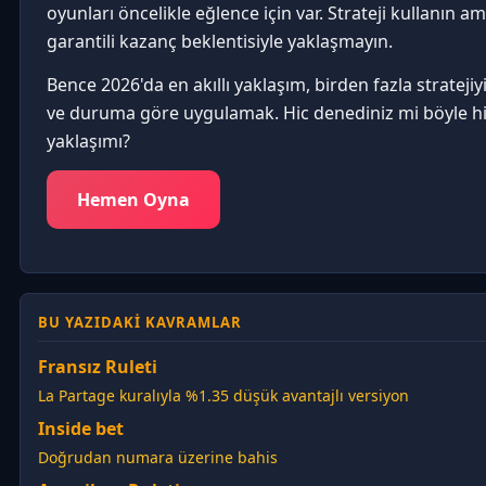
oyunları öncelikle eğlence için var. Strateji kullanın a
garantili kazanç beklentisiyle yaklaşmayın.
Bence 2026'da en akıllı yaklaşım, birden fazla stratejiy
ve duruma göre uygulamak. Hic denediniz mi böyle hib
yaklaşımı?
Hemen Oyna
BU YAZIDAKI KAVRAMLAR
Fransız Ruleti
La Partage kuralıyla %1.35 düşük avantajlı versiyon
Inside bet
Doğrudan numara üzerine bahis