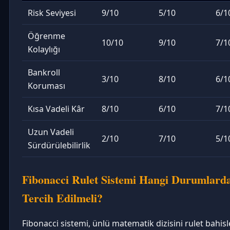
Risk Seviyesi
9/10
5/10
6/1
Öğrenme
10/10
9/10
7/1
Kolaylığı
Bankroll
3/10
8/10
6/1
Koruması
Kısa Vadeli Kâr
8/10
6/10
7/1
Uzun Vadeli
2/10
7/10
5/1
Sürdürülebilirlik
Fibonacci Rulet Sistemi Hangi Durumlard
Tercih Edilmeli?
Fibonacci sistemi, ünlü matematik dizisini rulet bahisl