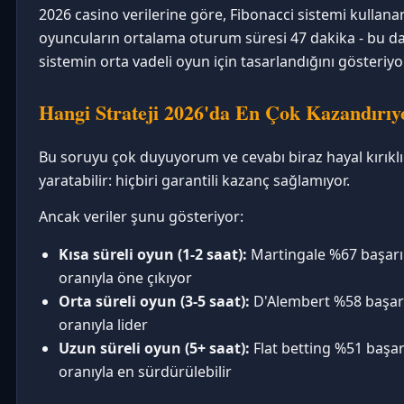
2026 casino verilerine göre, Fibonacci sistemi kullana
oyuncuların ortalama oturum süresi 47 dakika - bu d
sistemin orta vadeli oyun için tasarlandığını gösteriyor
Hangi Strateji 2026'da En Çok Kazandırıy
Bu soruyu çok duyuyorum ve cevabı biraz hayal kırıklı
yaratabilir: hiçbiri garantili kazanç sağlamıyor.
Ancak veriler şunu gösteriyor:
Kısa süreli oyun (1-2 saat):
Martingale %67 başarı
oranıyla öne çıkıyor
Orta süreli oyun (3-5 saat):
D'Alembert %58 başar
oranıyla lider
Uzun süreli oyun (5+ saat):
Flat betting %51 başar
oranıyla en sürdürülebilir