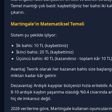
Temel mantığı çok basit: kaybettiğiniz her bahsi iki ka
çıkarın.
Martingale'in Matematiksel Temeli
Sistem şu şekilde işliyor:
İlk bahis: 10 TL (kaybettiniz)
İkinci bahis: 20 TL (kaybettiniz)
Üçüncü bahis: 40 TL (kazandınız - toplam kâr 10 TL
Avantaj: Teorik olarak her kazanan bahis size başlang
miktarı kadar kâr getirir.
Dezavantaj: Ardışık kayıplar bütçenizi hızla eritebilir. A
8-10 ardışık kaybın yaşanma olasılığı %0.4 civarında 
hiç de imkansız değil.
2026 verilerine göre, Martingale kullanan oyuncuların