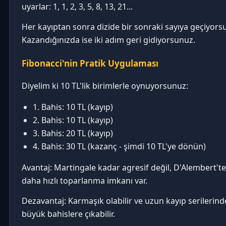
uyarlar: 1, 1, 2, 3, 5, 8, 13, 21...
Her kayıptan sonra dizide bir sonraki sayıya geçiyors
Kazandığınızda ise iki adım geri gidiyorsunuz.
Fibonacci'nin Pratik Uygulaması
Diyelim ki 10 TL'lik birimlerle oynuyorsunuz:
1. Bahis: 10 TL (kayıp)
2. Bahis: 10 TL (kayıp)
3. Bahis: 20 TL (kayıp)
4. Bahis: 30 TL (kazanç - şimdi 10 TL'ye dönün)
Avantaj: Martingale kadar agresif değil, D'Alembert'te
daha hızlı toparlanma imkanı var.
Dezavantaj: Karmaşık olabilir ve uzun kayıp serilerind
büyük bahislere çıkabilir.