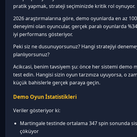
pratik yapmak, strateji seçiminizde kritik rol oynuyor.
2026 araştırmalarına göre, demo oyunlarda en az 100
deneyimi olan oyuncular, gerçek paralı oyunlarda %3
iyi performans gösteriyor.
Peki siz ne dusunuyorsunuz? Hangi stratejiyi deneme
planlıyorsunuz?
Acikcasi, benim tavsiyem şu: önce her sistemi demo
test edin. Hangisi sizin oyun tarzınıza uyuyorsa, o za
küçük bahislerle gerçek paraya geçin.
Demo Oyun İstatistikleri
Veriler gösteriyor ki:
Martingale testinde ortalama 347 spin sonunda si
çöküyor