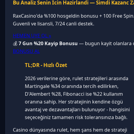
Bu Analiz Senin Icin Hazirlandi — Simdi Kazanc 
RaxCasino'da %100 hosgeldin bonusu + 100 Free Spin
Guvenli ve lisansli, 7/24 canli destek.
HEMEN UYE OL »
💰
7 Gun %20 Kayip Bonusu
— bugun kayit olanlara 
BONUSU AL
TL;DR - Hızlı Özet
2026 verilerine göre, rulet stratejileri arasında
Martingale %34 oranında tercih edilirken,
D'Alembert %28, Fibonacci ise %22 kullanım
oranına sahip. Her stratejinin kendine özgü
avantaj ve dezavantajları bulunuyor - hangisini
seçeceğiniz tamamen risk toleransınıza bağlı.
Casino dünyasında rulet, hem şans hem de strateji