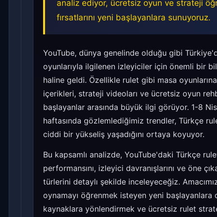
analiz ediyor, ücretsiz oyun ve strateji ö
fırsatlarını yeni başlayanlara sunuyoruz.
YouTube, dünya genelinde olduğu gibi Türkiye'
oyunlarıyla ilgilenen izleyiciler için önemli bir b
haline geldi. Özellikle rulet gibi masa oyunlarına
içerikleri, strateji videoları ve ücretsiz oyun reh
başlayanlar arasında büyük ilgi görüyor. 1-8 N
haftasında gözlemlediğimiz trendler, Türkçe rulet
ciddi bir yükseliş yaşadığını ortaya koyuyor.
Bu kapsamlı analizde, YouTube'daki Türkçe rulet
performansını, izleyici davranışlarını ve öne çık
türlerini detaylı şekilde inceleyeceğiz. Amacımız
oynamayı öğrenmek isteyen yeni başlayanlara 
kaynaklara yönlendirmek ve ücretsiz rulet strate