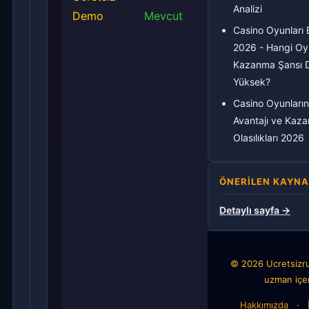
Analizi
Demo
Mevcut
Casino Oyunları 
2026 - Hangi Oy
Kazanma Şansı 
Yüksek?
Casino Oyunları
Avantajı ve Kaz
Olasılıkları 2026
ÖNERILEN KAYN
Detaylı sayfa →
© 2026 Ucretsizrul
uzman içer
Hakkımızda
·