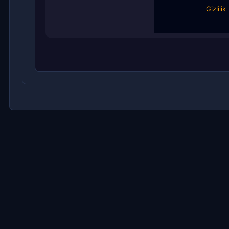
Gizlilik