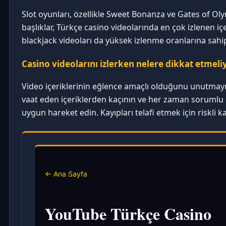
Slot oyunları, özellikle Sweet Bonanza ve Gates of Ol
başlıklar, Türkçe casino videolarında en çok izlenen içe
blackjack videoları da yüksek izlenme oranlarına sahip
Casino videolarını izlerken nelere dikkat etmeli
Video içeriklerinin eğlence amaçlı olduğunu unutmayı
vaat eden içeriklerden kaçının ve her zaman sorumlu 
uygun hareket edin. Kayıpları telafi etmek için riskli k
← Ana Sayfa
YouTube Türkçe Casino