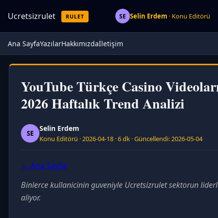
Ucretsizrulet
Selin Erdem
· Konu Editörü
SE
RULET
Ana Sayfa
Yazılar
Hakkımızda
İletişim
YouTube Türkçe Casino Videoları
2026 Haftalık Trend Analizi
Selin Erdem
SE
Konu Editörü · 2026-04-18 · 6 dk · Güncellendi: 2026-05-04
← Ana Sayfa
Binlerce kullanicinin guveniyle Ucretsizrulet sektorun lider
aliyor.