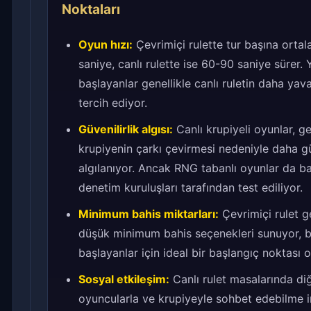
Noktaları
Oyun hızı:
Çevrimiçi rulette tur başına orta
saniye, canlı rulette ise 60-90 saniye sürer. 
başlayanlar genellikle canlı ruletin daha y
tercih ediyor.
Güvenilirlik algısı:
Canlı krupiyeli oyunlar, g
krupiyenin çarkı çevirmesi nedeniyle daha gü
algılanıyor. Ancak RNG tabanlı oyunlar da b
denetim kuruluşları tarafından test ediliyor.
Minimum bahis miktarları:
Çevrimiçi rulet g
düşük minimum bahis seçenekleri sunuyor, b
başlayanlar için ideal bir başlangıç noktası o
Sosyal etkileşim:
Canlı rulet masalarında di
oyuncularla ve krupiyeyle sohbet edebilme i