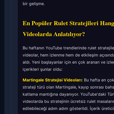
bir gelişme.
En Popüler Rulet Stratejileri Hang
Videolarda Anlatılıyor?
Bu haftanın YouTube trendlerinde rulet stratejile
videolar, hem izlenme hem de etkileşim açısınd
aldı. Yeni başlayanlar için en çok aranan ve izle
içerikleri şunlar oldu:
Martingale Stratejisi Videoları:
Bu hafta en çok
strateji türü olan Martingale, kayıp sonrası bahs
katlama mantığına dayanıyor. YouTube'daki Tü
videolarda bu stratejinin ücretsiz rulet masaları
edilebileceği adım adım gösterildi. İçerik üreticil