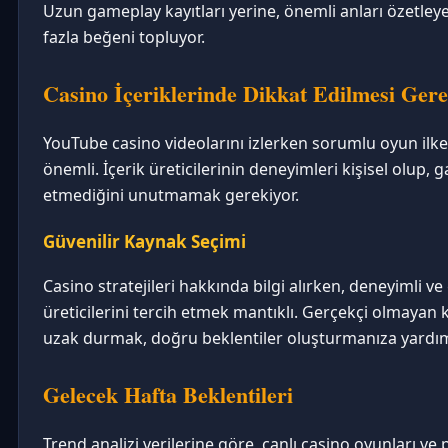
Uzun gameplay kayıtları yerine, önemli anları özetle
fazla beğeni topluyor.
Casino İçeriklerinde Dikkat Edilmesi Gere
YouTube casino videolarını izlerken sorumlu oyun ilk
önemli. İçerik üreticilerinin deneyimleri kişisel olup, g
etmediğini unutmamak gerekiyor.
Güvenilir Kaynak Seçimi
Casino stratejileri hakkında bilgi alırken, deneyimli ve 
üreticilerini tercih etmek mantıklı. Gerçekçi olmayan 
uzak durmak, doğru beklentiler oluşturmanıza yardımc
Gelecek Hafta Beklentileri
Trend analizi verilerine göre, canlı casino oyunları ve 