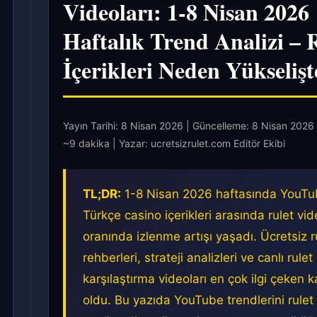
Videoları: 1-8 Nisan 2026
Haftalık Trend Analizi – 
İçerikleri Neden Yükselişt
Yayın Tarihi: 8 Nisan 2026 | Güncelleme: 8 Nisan 2026
~9 dakika | Yazar: ucretsizrulet.com Editör Ekibi
TL;DR:
1-8 Nisan 2026 haftasında YouTu
Türkçe casino içerikleri arasında rulet vi
oranında izlenme artışı yaşadı. Ücretsiz r
rehberleri, strateji analizleri ve canlı rulet
karşılaştırma videoları en çok ilgi çeken k
oldu. Bu yazıda YouTube trendlerini rule