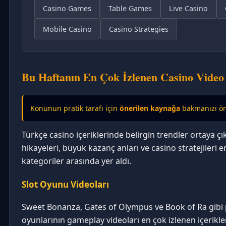
Casino Games
Table Games
Live Casino
Mobile Casino
Casino Strategies
Bu Haftanın En Çok İzlenen Casino Video 
Konunun pratik tarafı için
önerilen kaynağa
bakmanızı öne
Türkçe casino içeriklerinde belirgin trendler ortaya çı
hikayeleri, büyük kazanç anları ve casino stratejileri 
kategoriler arasında yer aldı.
Slot Oyunu Videoları
Sweet Bonanza, Gates of Olympus ve Book of Ra gibi 
oyunlarının gameplay videoları en çok izlenen içerikler